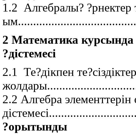
1.2 Алгебралы? ?рнектер 
ым......................................
2 Математика курсында 
?дістемесі
2.1 Те?дікпен те?сіздікте
жолдары.............................
2.2 Алгебра элементтерін 
дістемесі............................
?орытынды