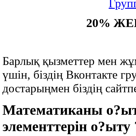
Груп
20% ЖЕ
Барлық қызметтер мен жұ
үшін, біздің Вконтакте г
достарыңмен біздің сайтпе
Математиканы о?ыт
элементтерін о?ыту 