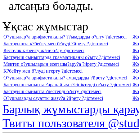
алсаңыз болады.
Ұқсас жұмыстар
О?ушылар?а арифметикалы? ??ымдарды о?ыту ?дістемесі
Жо
Бастауышта к?бейту мен б?луді ?йрету ?дістемесі
Жо
Кестелік к?бейту ж?не б?лу ?дістемесі
Жо
Бастауыш сыныптарда грамматиканы о?ыту ?дістемесі
Жо
Мектеп о?ушыларын есеп шы?ару?а ?йрету ?дістемесі
Жо
К?бейту мен б?луді игерту ?дістемесі
Жо
О?ушылар?а арифметикалы? амалдарды ?йрету ?дістемесі
Жо
Бастауыш сыныпта ?арапайым т?сініктерді о?ыту ?дістемесі
Жо
Бастауыш сыныпта ?лестерді о?ыту ?дістемесі
Жо
О?ушыларды сауатты жазу?а ?йрету ?дістемесі
Жо
Барлық жұмыстарды қара
Твиты пользователя @stu