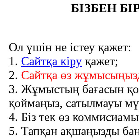
БІЗБЕН БІ
Ол үшін не істеу қажет:
1.
Сайтқа кіру
қажет;
2.
Сайтқа өз жұмысыңызд
3. Жұмыстың бағасын қо
қоймаңыз, сатылмауы мү
4. Біз тек өз коммисиам
5. Тапқан ақшаңызды ба