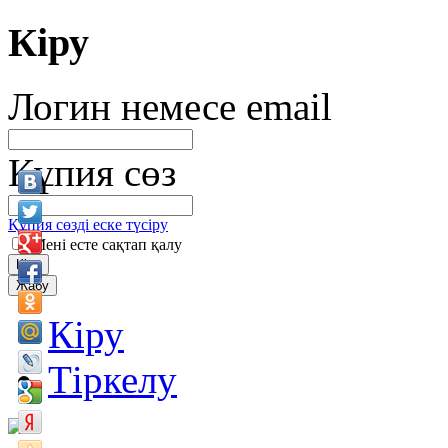
Кіру
Логин немесе email
Құпия сөз
Құпия сөзді еске түсіру
Мені есте сақтап қалу
Кіру
Жабу
Кіру
Тіркелу