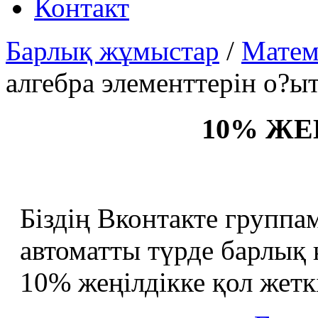
Контакт
Барлық жұмыстар
/
Матем
алгебра элементтерін о?ыт
10% ЖЕ
Біздің Вконтакте группа
автоматты түрде барлық
10% жеңілдікке қол жеткі