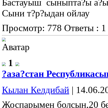
Бастауыш сыныпта?ы а?ыл
Сыни т?р?ыдан ойлау
Просмотр: 778
Ответы : 1
1
?аза?стан Республикасы
Кылан Келдибай
|
14.06.2
Жоспарымен болсын,20 бе