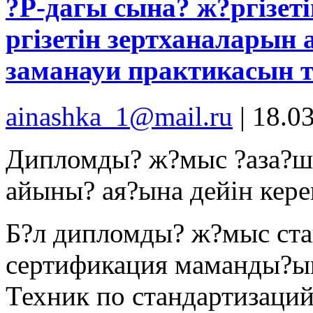
?Р-дагы сына? ж?ргізет
ргізетін зертханаларын 
заманауи практикасын т
ainashka_1@mail.ru
|
18.0
Дипломды? ж?мыс ?аза?ша,
айыны? ая?ына дейін кере
Б?л дипломды? ж?мыс ста
сертификация маманды?ын
Техник по стандартизаций