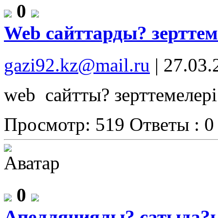
0
Web сайттарды? зерттем
gazi92.kz@mail.ru
|
27.03.
web сайтты? зерттемелері
Просмотр: 519
Ответы : 0
0
Апелляциялы? сатыда?ы