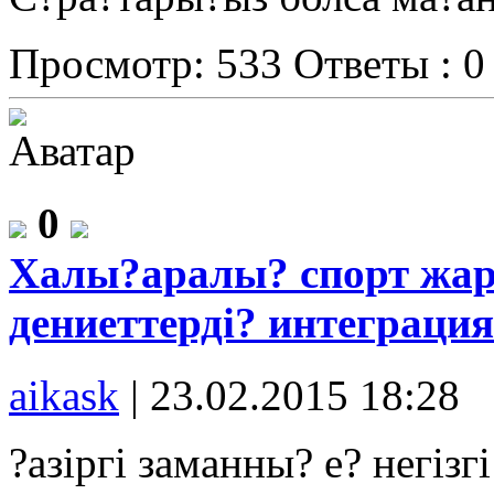
Просмотр: 533
Ответы : 0
0
Халы?аралы? спорт жа
дениеттерді? интеграци
aikask
|
23.02.2015 18:28
?азіргі заманны? е? негізг