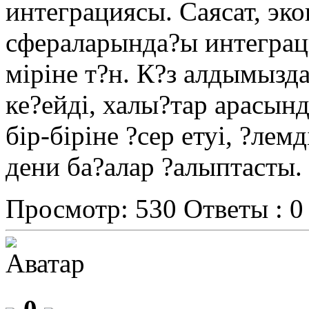
интеграциясы. Саясат, эк
сфераларында?ы интеграци
міріне т?н. К?з алдымызд
ке?ейді, халы?тар арасын
бір-біріне ?сер етуі, ?ле
дени ба?алар ?алыптасты.
Просмотр: 530
Ответы : 0