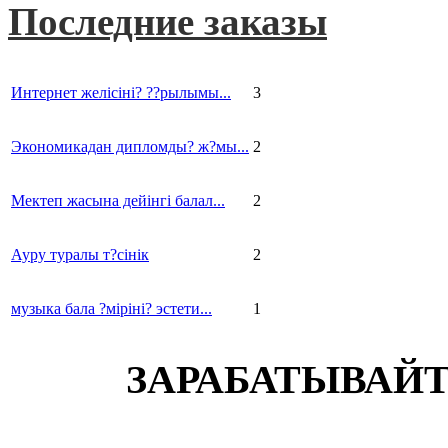
Последние заказы
Интернет желісіні? ??рылымы...
3
Экономикадан дипломды? ж?мы...
2
Мектеп жасына дейінгі балал...
2
Ауру туралы т?сінік
2
музыка бала ?міріні? эстети...
1
ЗАРАБАТЫВАЙТ