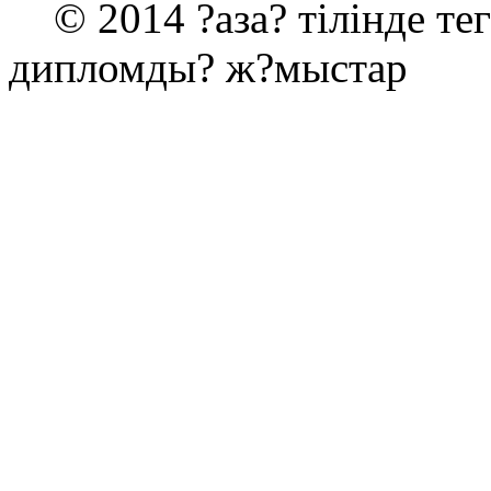
© 2014 ?аза? тілінде те
дипломды? ж?мыстар