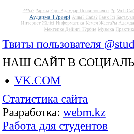
???ы?
?аржы
?арт Адамдар Психологиясы
?р
Web Сай
Аударма Т?рлері
Ашы? Саба?
Банк Ісі
Бастау
Интернет Жілісі
Информатика
Кемел Жаста?ы Адамда
Мектепке Дейінгі Т?рбие
Музыка
Практик
Твиты пользователя @stu
НАШ САЙТ В СОЦИАЛЬ
VK.COM
Статистика сайта
Разработка:
webm.kz
Работа для студентов