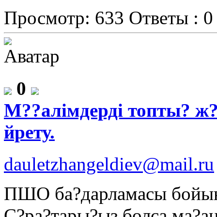
Просмотр: 633
Ответы : 0
0
М??алімдерді топты? ж?
йрету.
dauletzhangeldiev@mail.ru
ПШО ба?дарламасы бойынш
С?ра?тары?ыз болса ма?ан