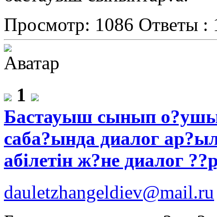
Просмотр: 1086
Ответы : 
1
Бастауыш сынып о?ушы
саба?ында диалог ар?ы
абілетін ж?не диалог ?
dauletzhangeldiev@mail.ru