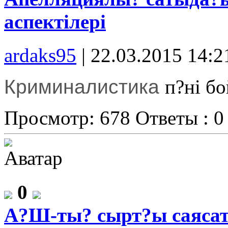
аспектілері
ardaks95
|
22.03.2015 14:2
Криминалистика
п?ні б
Просмотр: 678
Ответы : 0
0
А?Ш-ты? сырт?ы саяса