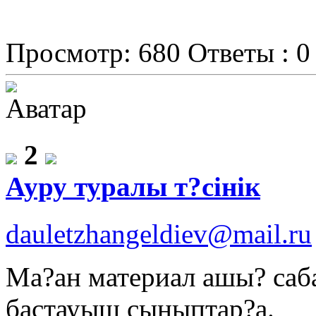
Просмотр: 680
Ответы : 0
2
Ауру туралы т?сінік
dauletzhangeldiev@mail.ru
Ма?ан материал ашы? саба
бастауыш сыныптар?а.