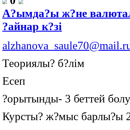
0
А?ымда?ы ж?не валютал
?айнар к?зі
alzhanova_saule70@mail.r
Теориялы? б?лім
Есеп
?орытынды- 3 беттей болу
Курсты? ж?мыс барлы?ы 2