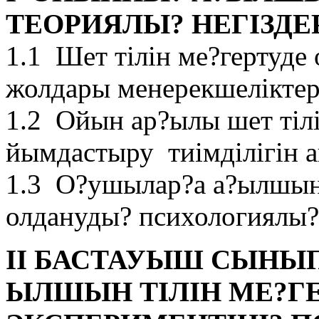
ТЕОРИЯЛЫ?
НЕГІЗДЕ
1.1 Шет тілін ме?гертуде
жолдары менерекшеліктері......
1.2 Ойын ар?ылы шет тіл
йымдастыру тиімділігін аны?тау
1.3 О?ушылар?а а?ылшын 
олдануды? психологиялы?
ІІ БАСТАУЫШ СЫНЫ
ЫЛШЫН ТІЛІН МЕ?Г