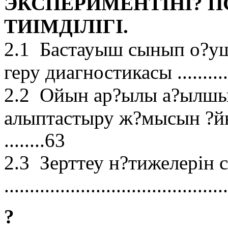
ЭКСПЕРИМЕНТІНІ? 
ТИІМДІЛІГІ.
2.1 Бастауыш сынып о?у
геру диагностикасы ..............
2.2 Ойын ар?ылы а?ылшын 
алыптастыру
ж?мысын ?й
........63
2.3 Зерттеу н?тижелерін 
..........................................
?