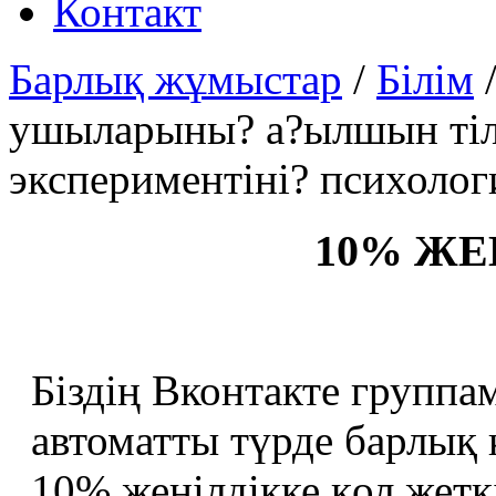
Контакт
Барлық жұмыстар
/
Білім
ушыларыны? а?ылшын тілі
экспериментіні? психолог
10% ЖЕ
Біздің Вконтакте группа
автоматты түрде барлық
10% жеңілдікке қол жеткі