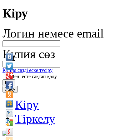
Кіру
Логин немесе email
Құпия сөз
Құпия сөзді еске түсіру
Мені есте сақтап қалу
Кіру
Жабу
Кіру
Тіркелу