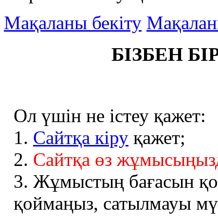
Мақаланы бекіту
Мақалан
БІЗБЕН БІ
Ол үшін не істеу қажет:
1.
Сайтқа кіру
қажет;
2.
Сайтқа өз жұмысыңызд
3. Жұмыстың бағасын қо
қоймаңыз, сатылмауы мү