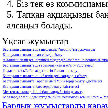
4. Біз тек өз коммисиам
5. Тапқан ақшаңызды ба
алсаңыз болады.
Ұқсас жұмыстар
Бастауыш сыныптарда шешендік ?нерді о?ыту жолдары
Бастауыш сыныпта сан есімді о?ыту
А?ылшын тіліндегі біріккен с?здерді? ?аза? тіліне берілуіні? 
Бастауыш сыныптарда грамматиканы о?ыту ?дістемесі
Педагогты? к?сіби м?дениетін ?алыптастыру
Бастауыш сыныпта он к?леміндегі сандарды о?ыту
Бастауыш сыныпта ?арапайым т?сініктерді о?ыту ?дістемесі
Бастауыш сыныпта ?лестерді о?ыту ?дістемесі
Мектеп жасына дейінгі балаларды? тілін дамыту
Балаларды? тілін дамытуда?ы ойын технологиясыны? т?рі – ?
Барлық жұмыстарды қара