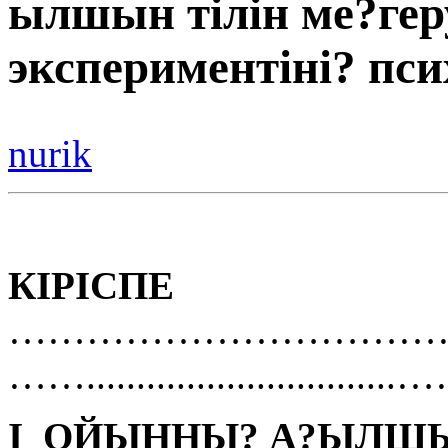
ылшын тілін ме?гер
экспериментіні? пси
nurik
КІРІСПЕ
………………………………………………….
…….............................
І ОЙЫННЫ? А?ЫЛШЫН