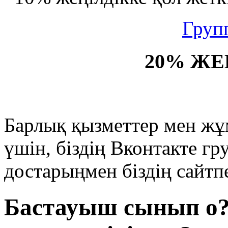
Груп
20% ЖЕ
Барлық қызметтер мен жұ
үшін, біздің Вконтакте г
достарыңмен біздің сайтпе
Бастауыш сынып о