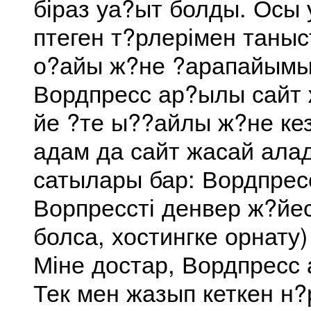
біраз уа?ыт болды. Осы 
птеген т?рлерімен таныс
о?айы ж?не ?арапайымы
Вордпресс ар?ылы сайт 
йе ?те ы??айлы ж?не кез
адам да сайт жасай ала
сатылары бар: Вордпрес
Ворпрессті денвер ж?йесі
болса, хостингке орнату)
Міне достар, Вордпресс
Тек мен жазып кеткен н