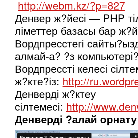
http://webm.kz/?p=827
Денвер ж?йесі — PHP тілі
ліметтер базасы бар ж?йе
Вордпресстегі сайты?ызд
алмай-а? ?з компьютері?
Вордпрессті келесі сілт
ж?кте?із:
http://ru.wordp
Денверді ж?ктеу
сілтемесі:
http://www.den
Денверді ?алай орнату