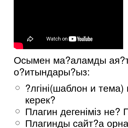
Осымен ма?аламды ая?т
о?итындары?ыз:
?лгіні(шаблон и тема)
керек?
Плагин дегеніміз не? 
Плагинды сайт?а орна