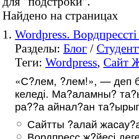
для "подстроки".
Найдено на страницах
Wordpress. Вордпрессті
Разделы:
Блог
/
Студент
Теги:
Wordpress
,
Сайт Ж
«С?лем, ?лем!», — деп 
келеді. Ма?аламны? та?ы
ра??а айнал?ан та?ырып
Сайтты ?алай жасау?
Вордпресс ж?йесі деге