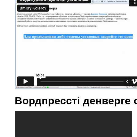
Вордпрессті денверге 