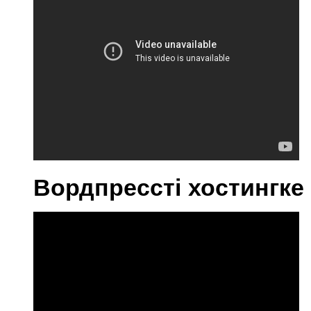
Вордпрессті хостингке