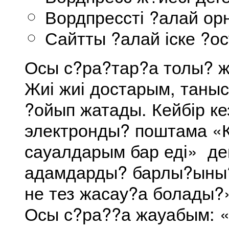
Вордпрессті ?алай о
Сайтты ?алай іске ?о
Осы с?ра?тар?а толы? ж
Жиі жиі достарым, таны
?ойып жатады. Кейбір ке
электронды? поштама «Ке
сауалдарым бар еді» дег
адамдарды? барлы?ыны?
не тез жасау?а болады?
Осы с?ра??а жауабым: «