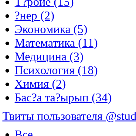
Т?рбие (15)
?нер (2)
Экономика (5)
Математика (11)
Медицина (3)
Психология (18)
Химия (2)
Бас?а та?ырып (34)
Твиты пользователя @stu
Все