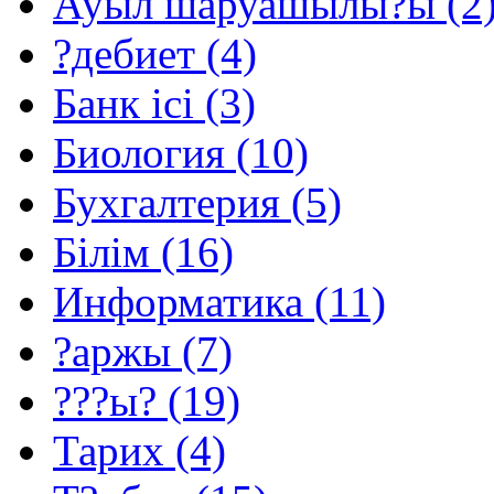
Ауыл шаруашылы?ы (2
?дебиет (4)
Банк ісі (3)
Биология (10)
Бухгалтерия (5)
Білім (16)
Информатика (11)
?аржы (7)
???ы? (19)
Тарих (4)