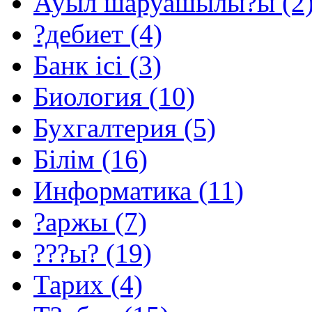
Ауыл шаруашылы?ы (2
?дебиет (4)
Банк ісі (3)
Биология (10)
Бухгалтерия (5)
Білім (16)
Информатика (11)
?аржы (7)
???ы? (19)
Тарих (4)