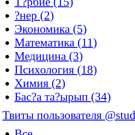
Т?рбие (15)
?нер (2)
Экономика (5)
Математика (11)
Медицина (3)
Психология (18)
Химия (2)
Бас?а та?ырып (34)
Твиты пользователя @stu
Все