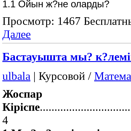
1.1 Ойын ж?не оларды?
Просмотр: 1467
Бесплатн
Далее
Бастауышта мы? к?лемі
ulbala
|
Курсовой /
Матема
Жоспар
Кіріспе
..............................
4