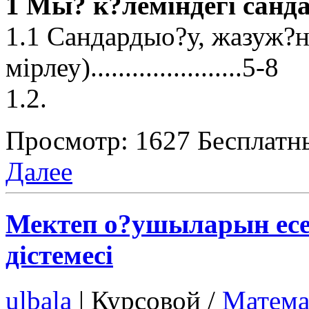
1 Мы? к?леміндегі санд
1.1 Сандардыо?у, жазуж?
мірлеу)......................5-8
1.2.
Просмотр: 1627
Бесплатн
Далее
Мектеп о?ушыларын есе
дістемесі
ulbala
|
Курсовой /
Матема