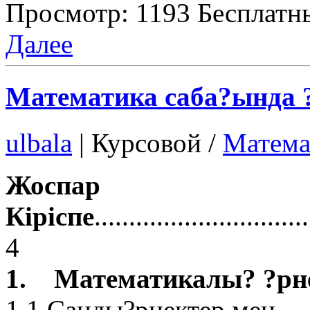
Просмотр: 1193
Бесплатн
Далее
Математика саба?ында ?
ulbala
|
Курсовой /
Матема
Жоспар
Кіріспе
..............................
4
1. Математикалы? ?рн
1.1 Санды?рнектер мен