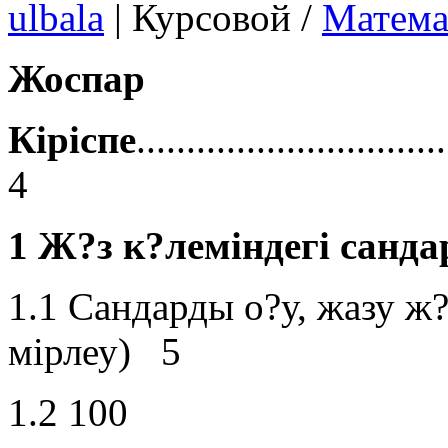
ulbala
|
Курсовой /
Матема
Жоспар
Кіріспе
..............................
4
1 Ж?з к?леміндегі санд
1.1 Сандарды о?у, жазу ж
мірлеу) 5
1.2 100