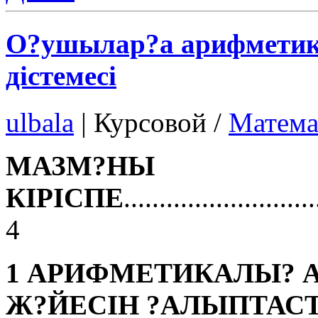
О?ушылар?а арифметик
дістемесі
ulbala
|
Курсовой /
Матема
МАЗМ?НЫ
КІРІСПЕ
...........................
4
1 АРИФМЕТИКАЛЫ? 
Ж?ЙЕСІН ?АЛЫПТАС