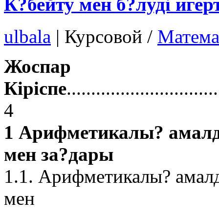
К?бейту мен б?луді игерт
ulbala
|
Курсовой /
Матема
Жоспар
Кіріспе
..............................
4
1 Арифметикалы? амалд
мен за?дары
1.1. Арифметикалы? амалд
мен