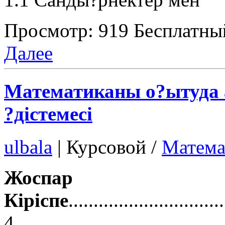
Просмотр: 919
Бесплатны
Далее
Математиканы о?ытуда а
?дістемесі
ulbala
|
Курсовой /
Матема
Жоспар
Кіріспе
..............................
4