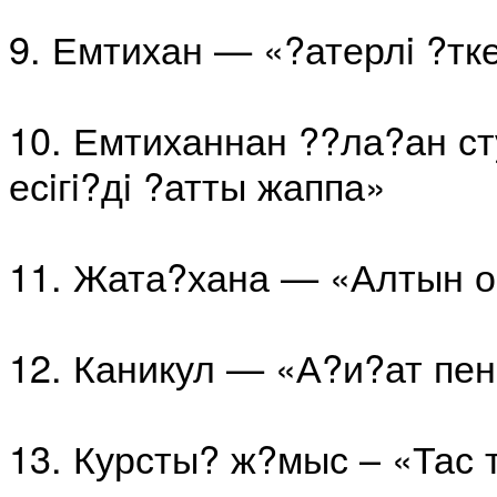
9. Емтихан — «?атерлi ?тк
10. Емтиханнан ??ла?ан ст
есiгi?дi ?атты жаппа»
11.
Жата?хана — «Алтын о
12. Каникул — «А?и?ат пе
13. Курсты? ж?мыс – «Тас 