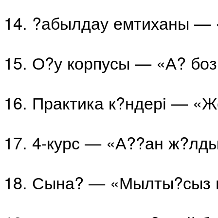
14. ?абылдау емтиханы —
15. О?у корпусы — «А? боз
16. Практика к?ндерi — «Ж
17. 4-курс — «А??ан ж?лд
18. Сына? — «Мылты?сыз 