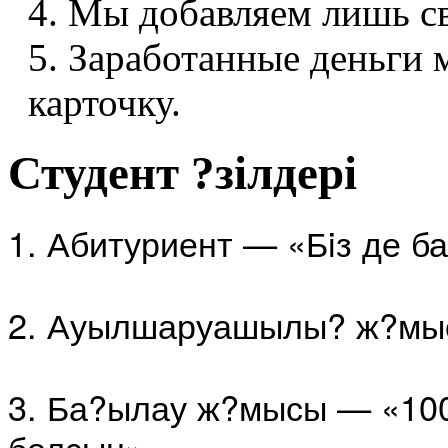
4. Мы добавляем лишь с
5. Заработанные деньги
карточку.
Студент ?зілдері
1. Абитуриент — «Бiз де б
2. Ауылшаруашылы? ж?мыс
3. Ба?ылау ж?мысы — «100
болсын»