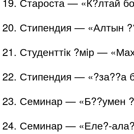
19. Староста — «К?лтай б
20. Стипендия — «Алтын ?
21. Студенттiк ?мiр — «М
22. Стипендия — «?за??а
23. Семинар — «Б??умен ?
24. Семинар — «Еле?-ала