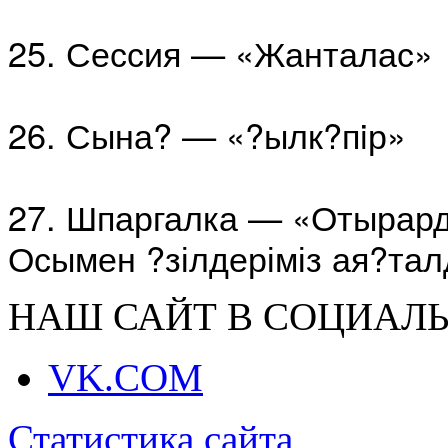
25. Сессия — «Жанталас»
26. Сына? — «?ылк?пiр»
27. Шпаргалка — «Отырард
Осымен ?зілдеріміз ая?та
НАШ САЙТ В СОЦИАЛЬ
VK.COM
Статистика сайта