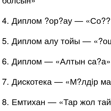
4. Диплом ?ор?ау — «Со?
5. Диплом алу тойы — «?о
6. Диплом — «Алтын са?а»
7. Дискотека — «М?лдiр м
8. Емтихан — «Тар жол та